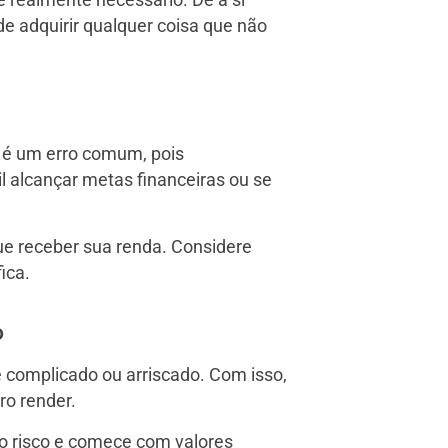
é realmente necessário. Dê a si
e adquirir qualquer coisa que não
s é um erro comum, pois
l alcançar metas financeiras ou se
ue receber sua renda. Considere
ica.
o
 complicado ou arriscado. Com isso,
ro render.
o risco e comece com valores