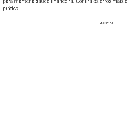
para manter a saúde financeira. Confira os erros mais
prática.
ANÚNCIOS