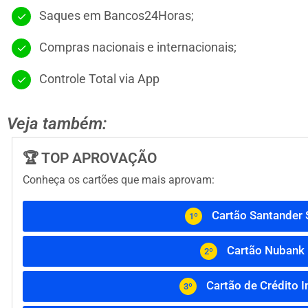
Saques em Bancos24Horas;
Compras nacionais e internacionais;
Controle Total via App
Veja também:
🏆 TOP APROVAÇÃO
Conheça os cartões que mais aprovam:
Cartão Santander 
1º
Cartão Nubank
2º
Cartão de Crédito I
3º